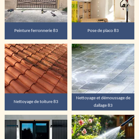
Peinture ferronnerie 83
Pose de placo 83
Nettoyage et démoussage de
Nettoyage de toiture 83
dallage 83