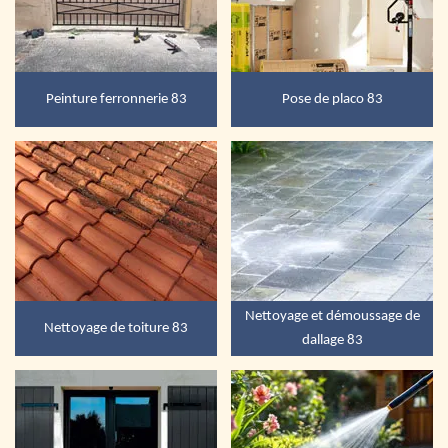
Peinture ferronnerie 83
Pose de placo 83
Nettoyage et démoussage de
Nettoyage de toiture 83
dallage 83