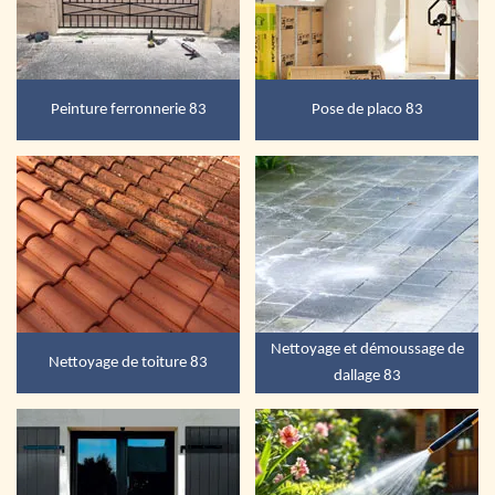
Peinture ferronnerie 83
Pose de placo 83
Nettoyage et démoussage de
Nettoyage de toiture 83
dallage 83