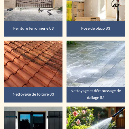
Peinture ferronnerie 83
Pose de placo 83
Nettoyage et démoussage de
Nettoyage de toiture 83
dallage 83