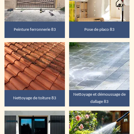
Peinture ferronnerie 83
Pose de placo 83
Nettoyage et démoussage de
Nettoyage de toiture 83
dallage 83