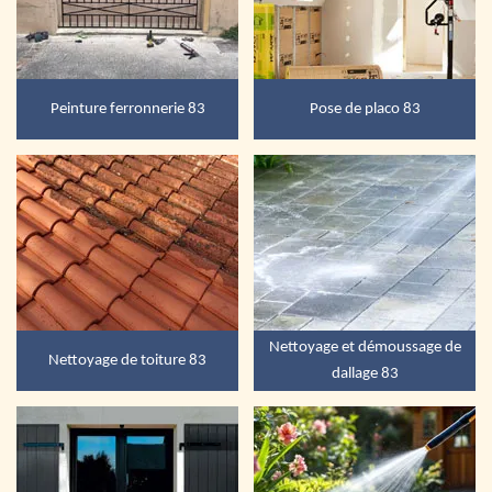
Peinture ferronnerie 83
Pose de placo 83
Nettoyage et démoussage de
Nettoyage de toiture 83
dallage 83