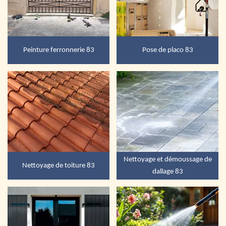
Peinture ferronnerie 83
Pose de placo 83
Nettoyage et démoussage de
Nettoyage de toiture 83
dallage 83