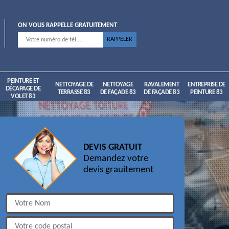
ON VOUS RAPPELLE GRATUITEMENT
PEINTURE ET
NETTOYAGE DE
NETTOYAGE
RAVALEMENT
ENTREPRISE DE
DÉCAPAGE DE
TERRASSE 83
DE FAÇADE 83
DE FAÇADE 83
PEINTURE 83
VOLET 83
DEVIS GRATUIT
Demandez votre
devis grauitement