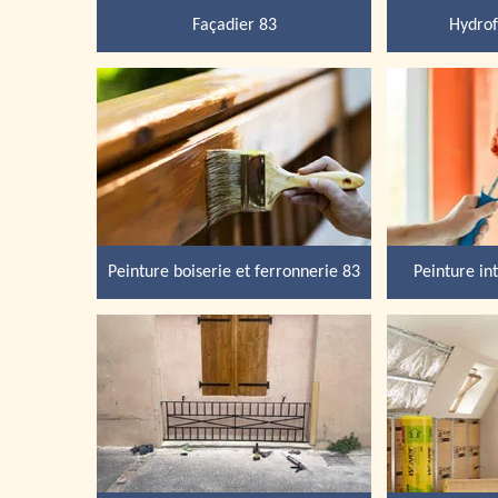
Façadier 83
Hydrof
Peinture boiserie et ferronnerie 83
Peinture in