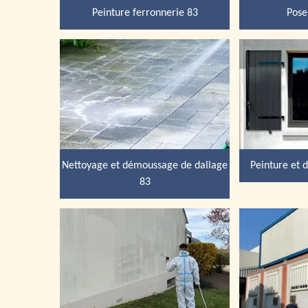
Peinture ferronnerie 83
Pose
Nettoyage et démoussage de dallage
Peinture et 
83