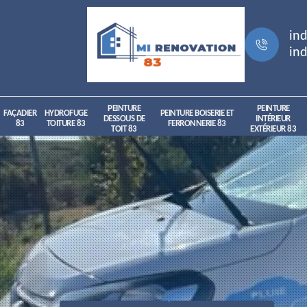
ind
ind
PEINTURE
PEINTURE
FAÇADIER
HYDROFUGE
PEINTURE BOISERIE ET
DESSOUS DE
INTÉRIEUR
83
TOITURE 83
FERRONNERIE 83
TOIT 83
EXTÉRIEUR 83