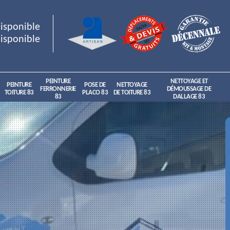
isponible
isponible
PEINTURE
NETTOYAGE ET
PEINTURE
POSE DE
NETTOYAGE
FERRONNERIE
DÉMOUSSAGE DE
TOITURE 83
PLACO 83
DE TOITURE 83
83
DALLAGE 83