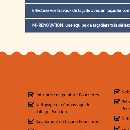
Effectuez vos travaux de façade avec un façadier co
MI-RENOVATION, une équipe de façadiers très sérieu
Nett
Entreprise de peinture Pourrieres
Pein
Nettoyage et démoussage de
Pour
dallage Pourrieres
Nett
Ravalement de façade Pourrieres
Carr