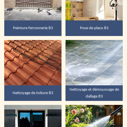
Peinture ferronnerie 83
Pose de placo 83
Nettoyage et démoussage de
Nettoyage de toiture 83
dallage 83